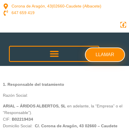
contenido
Corona de Aragón, 43|02660-Caudete (Albacete)
647 659 419
LLAMAR
Política de Privacidad
1. Responsable del tratamiento
Razón Social:
ARIAL – ÁRIDOS ALBERTOS, SL
en adelante, la “Empresa” o el
“Responsable”).
CIF:
B02219434
Domicilio Social:
C/. Corona de Aragón, 43 02660 – Caudete