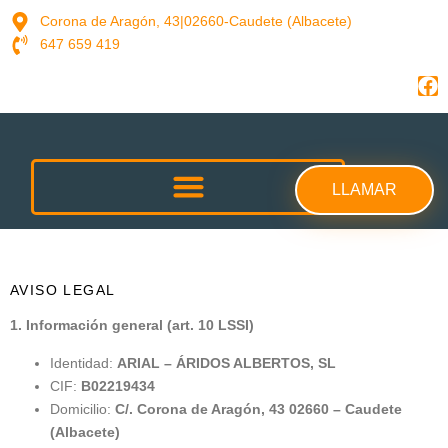
contenido
Corona de Aragón, 43|02660-Caudete (Albacete)
647 659 419
LLAMAR
Aviso Legal
AVISO LEGAL
1. Información general (art. 10 LSSI)
Identidad:
ARIAL – ÁRIDOS ALBERTOS, SL
CIF:
B02219434
Domicilio:
C/. Corona de Aragón, 43 02660 – Caudete
(Albacete)